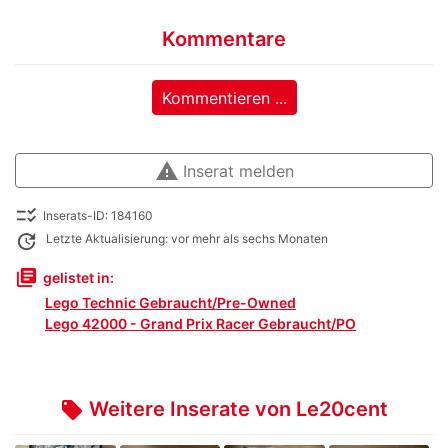
Kommentare
Kommentieren ...
warning
Inserat melden
checklist_rtl
Inserats-ID: 184160
update
Letzte Aktualisierung: vor mehr als sechs Monaten
library_books
gelistet in:
Lego Technic Gebraucht/Pre-Owned
Lego 42000 - Grand Prix Racer Gebraucht/PO
Weitere Inserate von Le20cent
local_offer