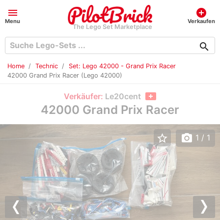
menu
add_circle
Menu
Verkaufen
The Lego Set Marketplace
search
Home
Technic
Set: Lego 42000 - Grand Prix Racer
42000 Grand Prix Racer (Lego 42000)
Verkäufer:
Le20cent
42000 Grand Prix Racer
star_border
photo_camera
1
/ 1
Previous
Nex