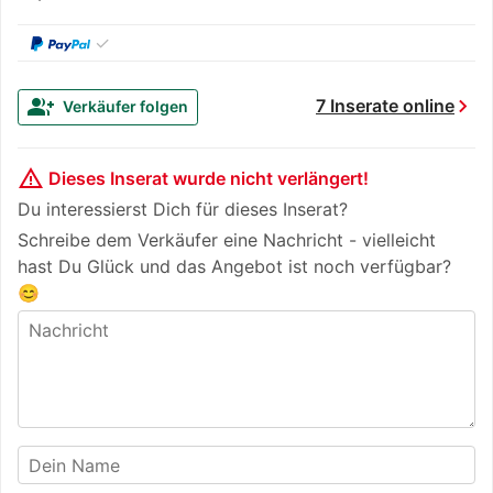
✓
chevron_right
group_add
7 Inserate online
Verkäufer folgen
warning_amber
Dieses Inserat wurde nicht verlängert!
Du interessierst Dich für dieses Inserat?
Schreibe dem Verkäufer eine Nachricht - vielleicht
hast Du Glück und das Angebot ist noch verfügbar?
😊