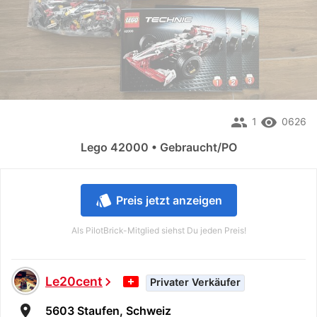
people
remove_red_eye
1
0626
Lego 42000 • Gebraucht/PO
style
Preis jetzt anzeigen
Als PilotBrick-Mitglied siehst Du jeden Preis!
Le20cent
chevron_right
Privater Verkäufer
room
5603 Staufen, Schweiz