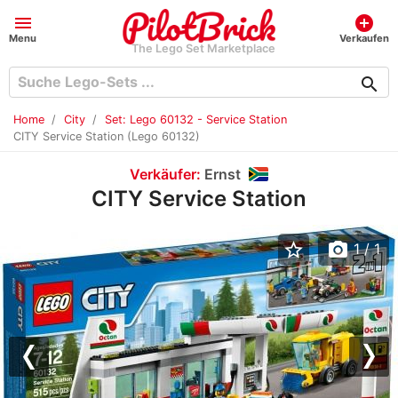
menu
add_circle
Menu
Verkaufen
The Lego Set Marketplace
search
Home
City
Set: Lego 60132 - Service Station
CITY Service Station (Lego 60132)
Verkäufer:
Ernst
CITY Service Station
star_border
photo_camera
1
/ 1
Previous
Nex