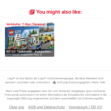
You might also like:
library_books
Verkäufer: T-Rex (Terence)
60132: Tankstelle - Ausgedien…
20% Rabatt angeboten Neu in
versiege…
Lego® ist eine Marke der Lego®-Unternehmensgruppe, die diese Webseite nicht
warning
sponsert, autorisiert oder unterstützt.
Achtung! Erstickungsgefahr. Kleine Teile.
Wenn zwei Preise angegeben sind: Der vom Verkäufer festgelegte (grau markierte)
Preis wurde automatisch mit einem Wechselkurs der Europäischen Zentralbank in die
angezeigte Währung umgerechnet und dient ausschließlich als Orientierungshilfe.
Über uns
AGB und Datenschutz
Impressum / DD VO