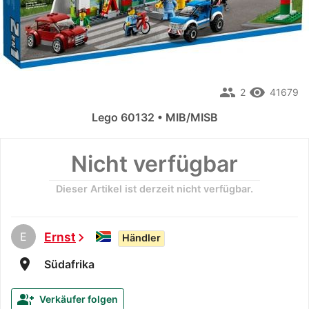
people
remove_red_eye
2
41679
Lego 60132 • MIB/MISB
Nicht verfügbar
Dieser Artikel ist derzeit nicht verfügbar.
E
Ernst
chevron_right
Händler
room
Südafrika
group_add
Verkäufer folgen