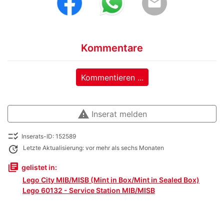
email
Kommentare
Kommentieren ...
warning
Inserat melden
checklist_rtl
Inserats-ID: 152589
update
Letzte Aktualisierung: vor mehr als sechs Monaten
library_books
gelistet in:
Lego City MIB/MISB (Mint in Box/Mint in Sealed Box)
Lego 60132 - Service Station MIB/MISB