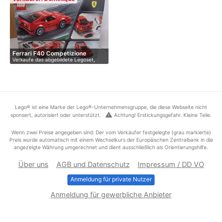
Ferrari F40 Competizione
Verkaufe das abgebildete Legoset,
origi…
Lego® ist eine Marke der Lego®-Unternehmensgruppe, die diese Webseite nicht
warning
sponsert, autorisiert oder unterstützt.
Achtung! Erstickungsgefahr. Kleine Teile.
Wenn zwei Preise angegeben sind: Der vom Verkäufer festgelegte (grau markierte)
Preis wurde automatisch mit einem Wechselkurs der Europäischen Zentralbank in die
angezeigte Währung umgerechnet und dient ausschließlich als Orientierungshilfe.
Über uns
AGB und Datenschutz
Impressum / DD VO
Anmeldung für private Nutzer
Anmeldung für gewerbliche Anbieter