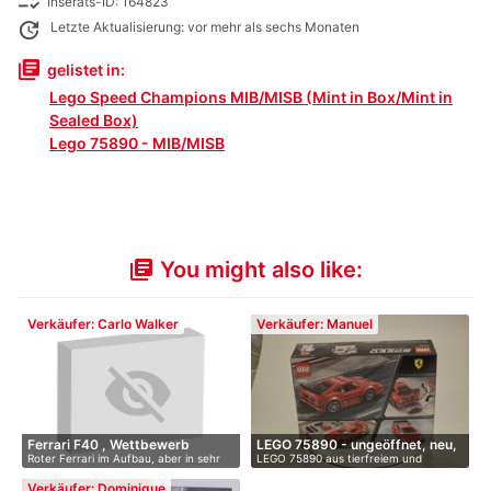
checklist_rtl
Inserats-ID: 164823
update
Letzte Aktualisierung: vor mehr als sechs Monaten
library_books
gelistet in:
Lego Speed Champions MIB/MISB (Mint in Box/Mint in
Sealed Box)
Lego 75890 - MIB/MISB
You might also like:
library_books
Verkäufer: Carlo Walker
Verkäufer: Manuel
Ferrari F40 , Wettbewerb
LEGO 75890 - ungeöffnet, neu,
Roter Ferrari im Aufbau, aber in sehr
LEGO 75890 aus tierfreiem und
…
g…
raucherfr…
Verkäufer: Dominique