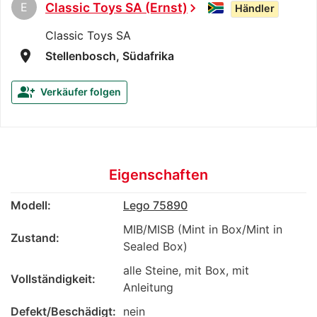
E
Classic Toys SA (Ernst)
chevron_right
Händler
Classic Toys SA
room
Stellenbosch, Südafrika
group_add
Verkäufer folgen
Eigenschaften
Modell:
Lego 75890
MIB/MISB (Mint in Box/Mint in
Zustand:
Sealed Box)
alle Steine, mit Box, mit
Vollständigkeit:
Anleitung
Defekt/Beschädigt:
nein