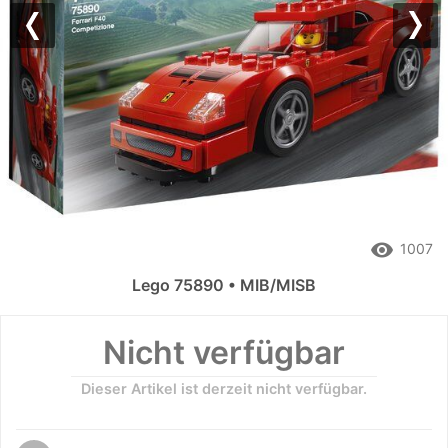
Previous
Nex
remove_red_eye
1007
Lego 75890 • MIB/MISB
Nicht verfügbar
Dieser Artikel ist derzeit nicht verfügbar.