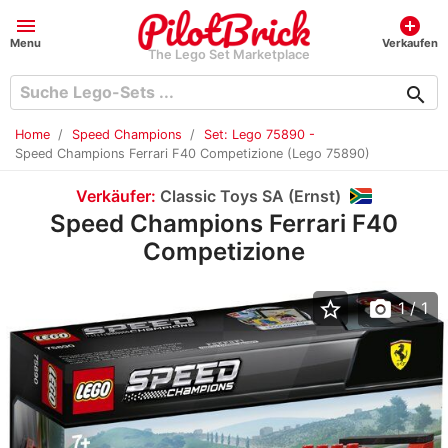
menu
add_circle
Menu
Verkaufen
The Lego Set Marketplace
search
Home
Speed Champions
Set: Lego 75890 -
Speed Champions Ferrari F40 Competizione (Lego 75890)
Verkäufer:
Classic Toys SA (Ernst)
Speed Champions Ferrari F40
Competizione
star_border
photo_camera
1
/ 1