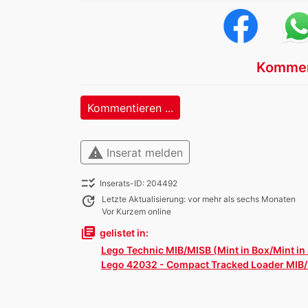
Kommen
Kommentieren ...
warning
Inserat melden
checklist_rtl
Inserats-ID: 204492
update
Letzte Aktualisierung: vor mehr als sechs Monaten
Vor Kurzem online
library_books
gelistet in:
Lego Technic MIB/MISB (Mint in Box/Mint in
Lego 42032 - Compact Tracked Loader MIB