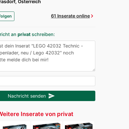
asdorf, Österreich
chevron_right
61 Inserate online
folgen
richt an
privat
schreiben:
send
Nachricht senden
Weitere Inserate von privat