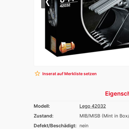
Previous
star_border
Inserat auf Merkliste setzen
Eigensc
Modell:
Lego 42032
Zustand:
MIB/MISB (Mint in Box
Defekt/Beschädigt:
nein