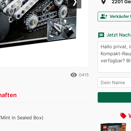
room
2201 Ger
Next
group_add
Verkäufer 
message
Jetzt Nach
remove_red_eye
0415
haften
local_offer
/Mint in Sealed Box)