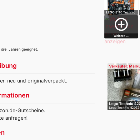
LEGO 8110 Technic
- Unimog U4…
add_circle_outline
Weitere ...
 drei Jahren geeignet.
ibung
Verkäufer: Mark
, neu und originalverpackt.
rmationen
Lego Technic 42
Lego Technic 42032 
on.de-Gutscheine.
te anfragen!
en