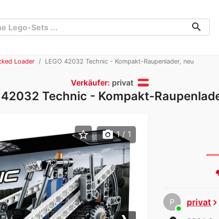
search
cked Loader
LEGO 42032 Technic - Kompakt-Raupenlader, neu
Verkäufer:
privat
42032 Technic - Kompakt-Raupenlade
star_border
photo_camera
1
/ 1
thumb
P
privat
chevron_rig