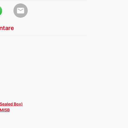
email
tare
 Sealed Box)
/MISB