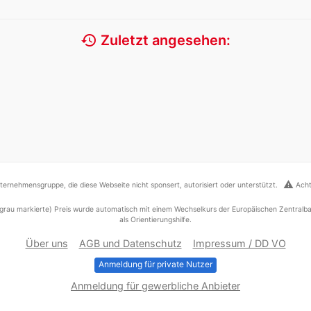
history
Zuletzt angesehen:
warning
ernehmensgruppe, die diese Webseite nicht sponsert, autorisiert oder unterstützt.
Acht
grau markierte) Preis wurde automatisch mit einem Wechselkurs der Europäischen Zentralba
als Orientierungshilfe.
Über uns
AGB und Datenschutz
Impressum / DD VO
Anmeldung für private Nutzer
Anmeldung für gewerbliche Anbieter