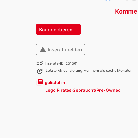
Kommen
Kommentieren ...
warning
Inserat melden
checklist_rtl
Inserats-ID: 251561
update
Letzte Aktualisierung: vor mehr als sechs Monaten
library_books
gelistet in:
Lego Pirates Gebraucht/Pre-Owned