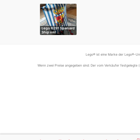
Lego 6291 Spaniard
Ship inkl …
Lego® ist eine Marke der Lego®-Unt
Wenn zwei Preise angegeben sind: Der vom Verkäufer festgelegte (