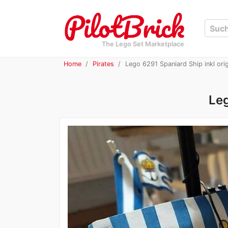
The Lego Set Marketplace
Home
Pirates
Lego 6291 Spaniard Ship inkl orig
Leg