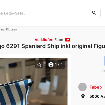
search
inal Figuren
Verkäufer:
Fabe
o 6291 Spaniard Ship inkl original Fig
star_border
photo_camera
1
/ 4
Al
F
Fabe
chevron_right
room
5000 Aa