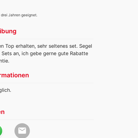
 drei Jahren geeignet.
ibung
n Top erhalten, sehr seltenes set. Segel
 Sets an, ich gebe gerne gute Rabatte
tie.
rmationen
lich.
en
email