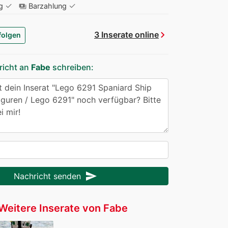
✓
✓
g
Barzahlung
payments
chevron_right
3 Inserate online
folgen
richt an
Fabe
schreiben:
send
Nachricht senden
Weitere Inserate von Fabe