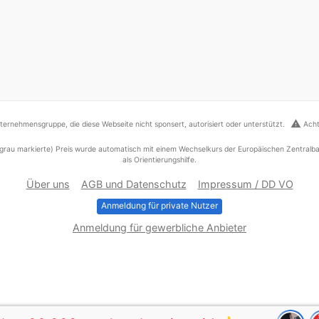
warning
ernehmensgruppe, die diese Webseite nicht sponsert, autorisiert oder unterstützt.
Acht
grau markierte) Preis wurde automatisch mit einem Wechselkurs der Europäischen Zentralba
als Orientierungshilfe.
Über uns
AGB und Datenschutz
Impressum / DD VO
Anmeldung für private Nutzer
Anmeldung für gewerbliche Anbieter