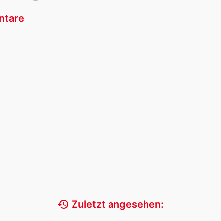
tare
history
Zuletzt angesehen: