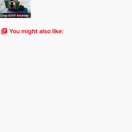
Lego 6244 Amanda
Sentry inkl …
You might also like:
library_books