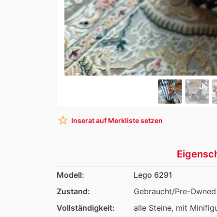
star_border
Inserat auf Merkliste setzen
Eigensc
Modell:
Lego 6291
Zustand:
Gebraucht/Pre-Owned
Vollständigkeit:
alle Steine, mit Minifig