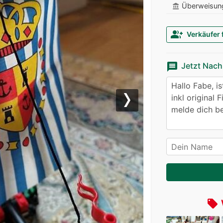
Überweisun
account_balance
group_add
Verkäufer 
message
Jetzt Nach
Next
local_offer