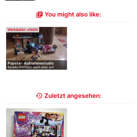
Abschleppwagen
You might also like:
library_books
Verkäufer: chishi
Popstar-Aufnahmestudio
Bereits montiert, kann aber auf
Wunsch …
history
Zuletzt angesehen: