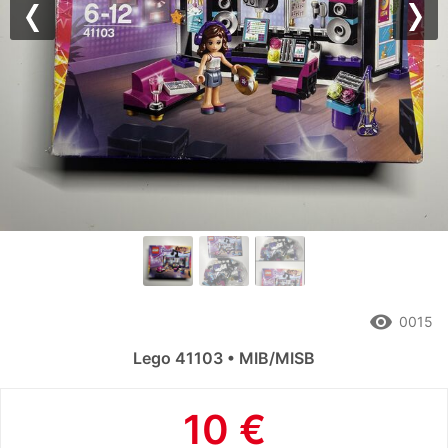
Previous
Nex
remove_red_eye
0015
Lego 41103 • MIB/MISB
10 €