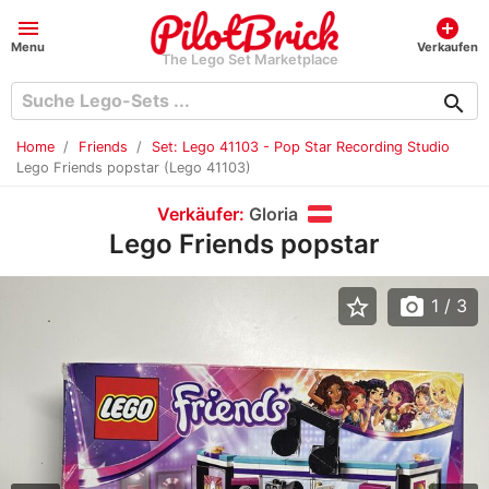
menu
add_circle
Menu
Verkaufen
The Lego Set Marketplace
search
Home
Friends
Set: Lego 41103 - Pop Star Recording Studio
Lego Friends popstar (Lego 41103)
Verkäufer:
Gloria
Lego Friends popstar
star_border
photo_camera
1
/ 3