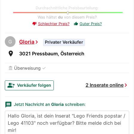
Durchschnittliche Preisbeurteilung:
Was hältst
du
von diesem Preis?
Schlechter Preis?
Guter Preis?
thumb_up
thumb_down
G
Gloria
chevron_right
Privater Verkäufer
room
3021 Pressbaum, Österreich
✓
Überweisung
account_balance
chevron_right
group_add
2 Inserate online
Verkäufer folgen
message
Jetzt Nachricht an
Gloria
schreiben: