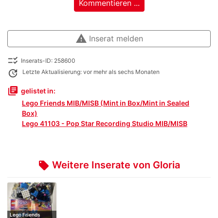
Kommentieren ...
warning
Inserat melden
checklist_rtl
Inserats-ID: 258600
update
Letzte Aktualisierung: vor mehr als sechs Monaten
library_books
gelistet in:
Lego Friends MIB/MISB (Mint in Box/Mint in Sealed
Box)
Lego 41103 - Pop Star Recording Studio MIB/MISB
Weitere Inserate von Gloria
local_offer
Lego Friends