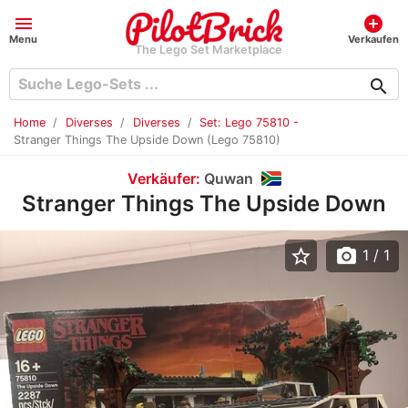
menu
add_circle
Menu
Verkaufen
The Lego Set Marketplace
search
Home
Diverses
Diverses
Set: Lego 75810 -
Stranger Things The Upside Down (Lego 75810)
Verkäufer:
Quwan
Stranger Things The Upside Down
star_border
photo_camera
1
/ 1