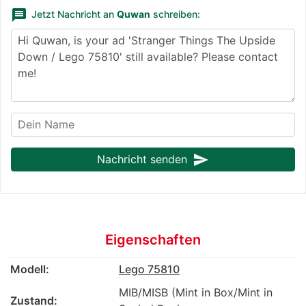
message
Jetzt Nachricht an
Quwan
schreiben:
send
Nachricht senden
Eigenschaften
Modell:
Lego 75810
MIB/MISB (Mint in Box/Mint in
Zustand: