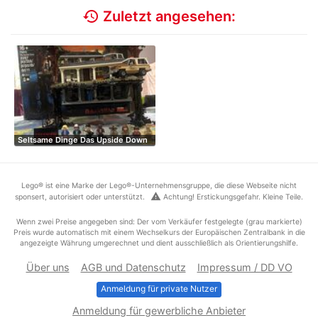
history
Zuletzt angesehen:
Seltsame Dinge Das Upside Down
Lego® ist eine Marke der Lego®-Unternehmensgruppe, die diese Webseite nicht
warning
sponsert, autorisiert oder unterstützt.
Achtung! Erstickungsgefahr. Kleine Teile.
Wenn zwei Preise angegeben sind: Der vom Verkäufer festgelegte (grau markierte)
Preis wurde automatisch mit einem Wechselkurs der Europäischen Zentralbank in die
angezeigte Währung umgerechnet und dient ausschließlich als Orientierungshilfe.
Über uns
AGB und Datenschutz
Impressum / DD VO
Anmeldung für private Nutzer
Anmeldung für gewerbliche Anbieter