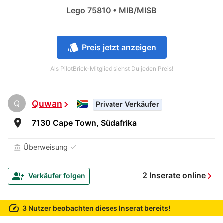
Lego 75810 • MIB/MISB
style
Preis jetzt anzeigen
Als PilotBrick-Mitglied siehst Du jeden Preis!
Q
Quwan
chevron_right
Privater Verkäufer
room
7130 Cape Town, Südafrika
✓
Überweisung
account_balance
chevron_right
group_add
2 Inserate online
Verkäufer folgen
speed
3 Nutzer beobachten dieses Inserat bereits!