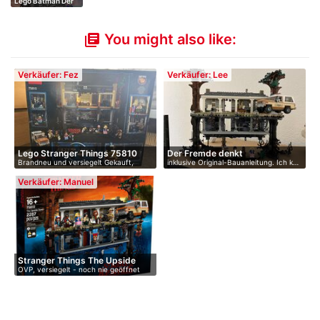
Lego Batman Der
Becher
You might also like:
library_books
Verkäufer: Fez
Verkäufer: Lee
Lego Stranger Things 75810
Der Fremde denkt
Brandneu und versiegelt Gekauft,
inklusive Original-Bauanleitung. Ich k…
Da…
abe…
Verkäufer: Manuel
Stranger Things The Upside
OVP, versiegelt - noch nie geöffnet
Do…