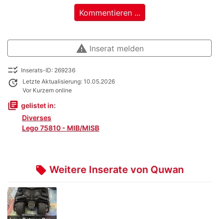
Kommentieren ...
warning
Inserat melden
checklist_rtl
Inserats-ID: 269236
update
Letzte Aktualisierung: 10.05.2026
Vor Kurzem online
library_books
gelistet in:
Diverses
Lego 75810 - MIB/MISB
Weitere Inserate von Quwan
local_offer