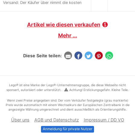
Versand: Der Käufer über nimmt die kosten
Artikel wie diesen verkaufen
monetization_on
Mehr ...
Diese Seite teilen:
Lego® ist eine Marke der Lego®-Unternehmensgruppe, die diese Webseite nicht
warning
sponsert, autorisiert oder unterstützt.
Achtung! Erstickungsgefahr. Kleine Teile.
Wenn zwei Preise angegeben sind: Der vom Verkäufer festgelegte (grau markierte)
Preis wurde automatisch mit einem Wechselkurs der Europäischen Zentralbank in die
angezeigte Währung umgerechnet und dient ausschließlich als Orientierungshilfe.
Über uns
AGB und Datenschutz
Impressum / DD VO
Anmeldung für private Nutzer