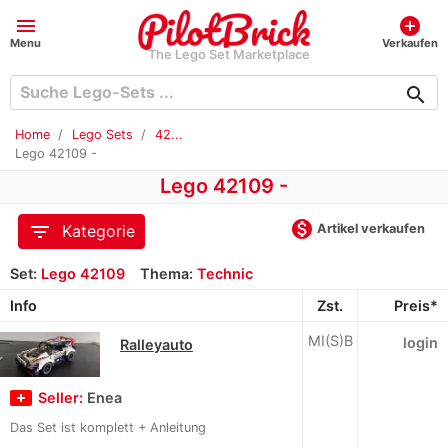
menu
add_circle
Menu
Verkaufen
The Lego Set Marketplace
search
Home
Lego Sets
42...
Lego 42109 -
Lego 42109 -
monetization_on
filter_list
Artikel verkaufen
Kategorie
Set:
Lego 42109
Thema:
Technic
Info
Zst.
Preis*
MI(S)B
login
Ralleyauto
Seller:
Enea
Das Set ist komplett + Anleitung