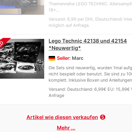
Themenreihe LEGO TECHNIC. Altersempf
18+...
Versand: 6,99 per DHL (Deutschland) Inter
möglich auf Anfrage.
Lego Technic 42138 und 42154
LD
*Neuwertig*
Seller:
Marc
Die Sets sind neuwertig, wurden 1mal auf
nicht bespielt oder benutzt. Sie sind zu 1
komplett. Inklusive Boxen und Anleitungen.
Versand: Deutschland: 6,99€ EU: 15,99€ 
Anfrage
Artikel wie diesen verkaufen
monetization_on
Mehr ...