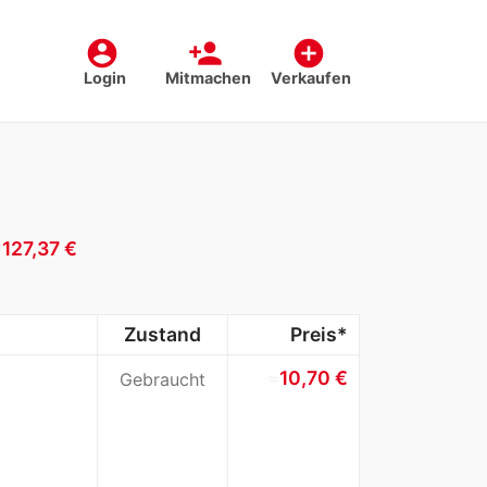
account_circle
person_add
add_circle
Login
Mitmachen
Verkaufen
≈
127,37 €
Zustand
Preis*
≈
10,70 €
Gebraucht