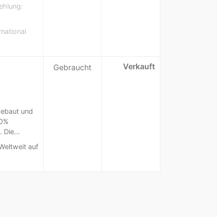
ehlung:
national
Verkauft
Gebraucht
gebaut und
00%
 Die...
Weltweit auf