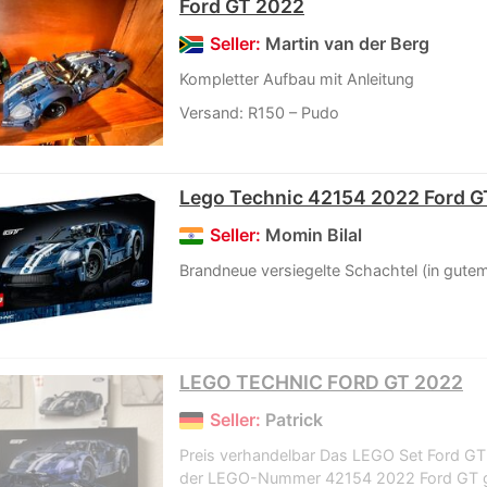
Ford GT 2022
Seller:
Martin van der Berg
Kompletter Aufbau mit Anleitung
Versand: R150 – Pudo
Lego Technic 42154 2022 Ford G
Seller:
Momin Bilal
Brandneue versiegelte Schachtel (in gute
LEGO TECHNIC FORD GT 2022
Seller:
Patrick
Preis verhandelbar Das LEGO Set Ford GT
der LEGO-Nummer 42154 2022 Ford GT g