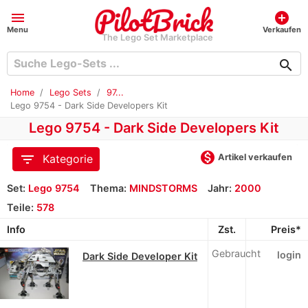
menu
add_circle
Menu
Verkaufen
The Lego Set Marketplace
search
Home
Lego Sets
97...
Lego 9754 - Dark Side Developers Kit
Lego 9754 - Dark Side Developers Kit
monetization_on
filter_list
Artikel verkaufen
Kategorie
Set:
Lego 9754
Thema:
MINDSTORMS
Jahr:
2000
Teile:
578
Info
Zst.
Preis*
Gebraucht
login
Dark Side Developer Kit